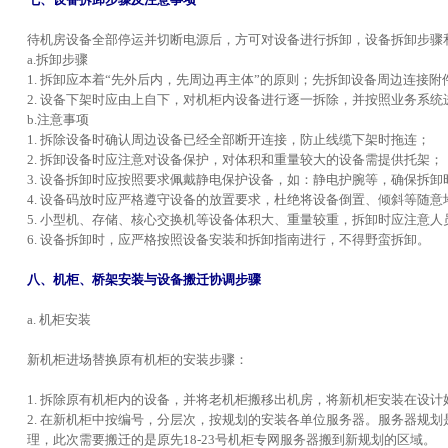
待机房设备全部停运并切断电源后，方可对设备进行拆卸，设备拆卸步骤
a.拆卸步骤
1. 拆卸应本着“先外后内，先周边再主体”的原则；先拆卸设备周边连接
2. 设备下架时应由上自下，对机柜内设备进行逐一拆除，并按照业务系
b.注意事项
1. 拆除设备时确认周边设备已经全部断开连接，防止线缆下架时拖连；
2. 拆卸设备时应注意对设备保护，对体积和重量较大的设备需提供托架；
3. 设备拆卸时应按照要求佩戴静电保护设备，如：静电护腕等，确保拆
4. 设备码放时应严格遵守设备的放置要求，杜绝将设备倒置、倾斜等随意
5. 小型机、存储、核心交换机等设备体积大、重量较重，拆卸时应注意
6. 设备拆卸时，应严格按照设备安装和拆卸指南进行，不得野蛮拆卸。
八、机柜、桥架安装与设备搬迁协调步骤
a. 机柜安装
新机柜进场替换原有机柜的安装步骤：
1. 拆除原有机柜内的设备，并将老机柜搬移出机房，将新机柜安装在设计
2. 在新机柜中按编号，分层次，按规划的安装各单位服务器。服务器规
理，此次需要搬迁的是原先18-23号机柜专网服务器搬到新规划的区域。